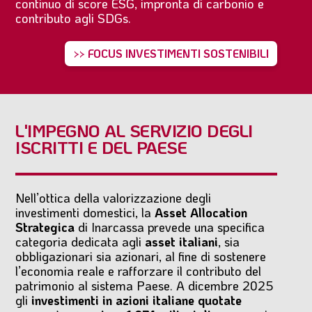
continuo di score ESG, impronta di carbonio e
contributo agli SDGs.
>> FOCUS INVESTIMENTI SOSTENIBILI
L'IMPEGNO AL SERVIZIO DEGLI
ISCRITTI E DEL PAESE
Nell’ottica della valorizzazione degli
investimenti domestici, la
Asset Allocation
Strategica
di Inarcassa prevede una specifica
categoria dedicata agli
asset italiani
, sia
obbligazionari sia azionari, al fine di sostenere
l’economia reale e rafforzare il contributo del
patrimonio al sistema Paese. A dicembre 2025
gli
investimenti in azioni italiane quotate