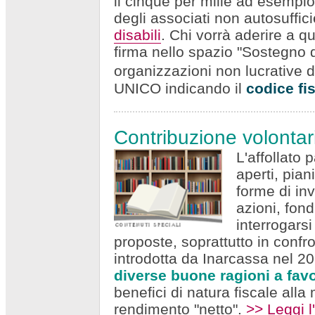
il cinque per mille ad esempio 
degli associati non autosuffic
disabili
. Chi vorrà aderire a qu
firma nello spazio "Sostegno de
organizzazioni non lucrative d
UNICO indicando il
codice fi
Contribuzione volontar
L'affollato 
aperti, pian
forme di inv
azioni, fond
interrogars
proposte, soprattutto in confr
introdotta da Inarcassa nel 2
diverse buone ragioni a favo
benefici di natura fiscale all
rendimento "netto".
>> Leggi 