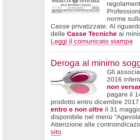
regolament
Professionis
norme sulla
Casse privatizzate. Al riguard
delle
Casse Tecniche
ai mini
Leggi il comunicato stampa
Deroga al minimo sogge
Gli associa
2016 infer
non versar
pagare il 1
prodotto entro dicembre 2017
entro e non oltre
il 31 maggio,
disponibile nel menù "Agevol
Attenzione alle controindicazi
sito
.