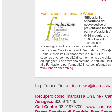
Fondazione. Seminario Webinar.
"
Riflessioni e
opportunità del
nuovo codice di
prevenzione incend
per i professionisti
"
�
26 maggio
, ore
16.00 - L'evento,
trasmesso in
streaming, si svolgerà presso la sede della
Fondazione, Sala Congressi A, Via Salaria n. 229 �
Roma. è previsto il riconoscimento di n. 2 CFP,
secondo diverse modalità di conferimento tra Architet
ed Ingegneri, che dovranno comunque risultare iscrit
alla Fondazione per l'annualità in corso. Informati su
www.fondazionearching.it
.
Ing. Franco Fietta -
inarnews@inarcassa.
Recupero codici Inarcassa On Line
-
Ca
Assigeco
800.978446
Call Center
02 91979700 -
www.inarcass