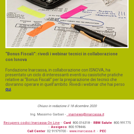
“Bonus Fiscali”: rivedi i webinar tecnici in collaborazione
con Isnova
Fondazione Inarcassa, in collaborazione con ISNOVA, ha
presentato un ciclo di interessanti eventi su casistiche pratiche
relative ai “Bonus Fiscali” per la preparazione dei tecnici che
dovranno operare in quell’ambito. Rivedi i webinar che hai perso
qui
.
Chiuso in redazione il 18 dicembre 2020
Ing. Massimo Garbari -
inarnews@inarcassa.it
Recupero codici Inarcassa On Line
-
Card
800.016318 -
RBM Salute
800.991775
-
Assigeco
800.978446
Call Center
02 91979700 -
www.inarcassa.it
-
PEC