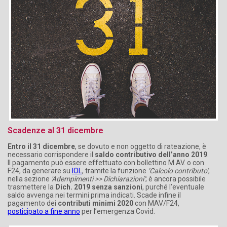
Scadenze al 31 dicembre
Entro il 31 dicembre
, se dovuto e non oggetto di rateazione, è
necessario corrispondere il
saldo contributivo dell’anno 2019
.
Il pagamento può essere effettuato con bollettino M.AV. o con
F24, da generare su
IOL
, tramite la funzione
‘Calcolo contributo’
,
nella sezione
'Adempimenti >> Dichiarazioni’
; è ancora possibile
trasmettere la
Dich. 2019 senza sanzioni
, purché l’eventuale
saldo avvenga nei termini prima indicati. Scade infine il
pagamento dei
contributi minimi 2020
con MAV/F24,
posticipato a fine anno
per l’emergenza Covid.