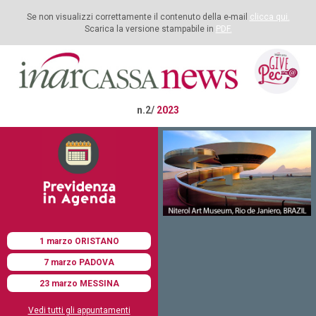
Se non visualizzi correttamente il contenuto della e-mail
clicca qui.
Scarica la versione stampabile in
PDF.
n.2/
2023
1 marzo ORISTANO
7 marzo PADOVA
23 marzo MESSINA
Vedi tutti gli appuntamenti