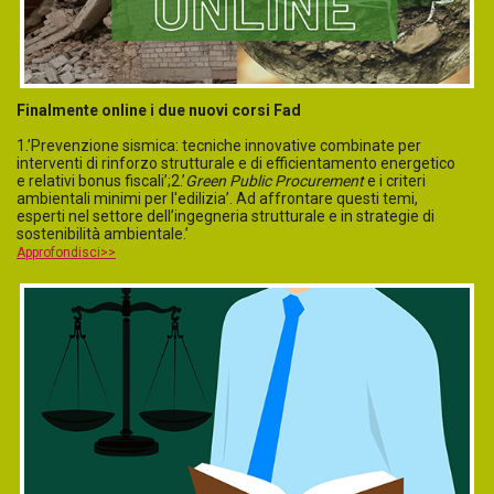
Finalmente online i due nuovi corsi Fad
1.’Prevenzione sismica: tecniche innovative combinate per
interventi di rinforzo strutturale e di efficientamento energetico
e relativi bonus fiscali’;2.’
Green Public Procurement
e i criteri
ambientali minimi per l'edilizia’. Ad affrontare questi temi,
esperti nel settore dell’ingegneria strutturale e in strategie di
sostenibilità ambientale.’
Approfondisci>>