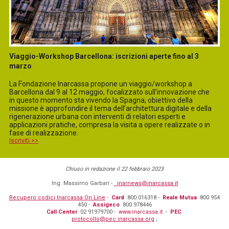
Viaggio-Workshop Barcellona: iscrizioni aperte fino al 3
marzo
La Fondazione Inarcassa propone un viaggio/workshop a
Barcellona dal 9 al 12 maggio, focalizzato sull’innovazione che
in questo momento sta vivendo la Spagna; obiettivo della
missione è approfondire il tema dell’architettura digitale e della
rigenerazione urbana con interventi di relatori esperti e
applicazioni pratiche, compresa la visita a opere realizzate o in
fase di realizzazione.
Iscriviti >>
Chiuso in redazione il 22 febbraio 2023
Ing. Massimo Garbari -
inarnews@inarcassa.it
Recupero codici Inarcassa On Line
-
Card
800.016318 -
Reale Mutua
800 954
450 -
Assigeco
800.978446
Call Center
02 91979700 -
www.inarcassa.it
-
PEC
protocollo@pec.inarcassa.org
;