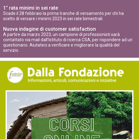
1° rata minimi in sei rate
Scade il 28 febbraio la prima tranche di versamento per chi ha
scelto di versare i minimi 2023 in sei rate bimestrali.
Nuova indagine di customer satisfaction
A partire da marzo 2023, un campione di professionisti sarà
contattato via mail dall’Istituto di ricerca CSA, per rispondere ad un
questionario. Aiutateci a verificare e migliorare la qualità del
servizio.