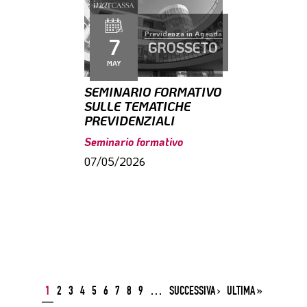
Previdenza in Agenda
7
GROSSETO
MAY
SEMINARIO FORMATIVO
SULLE TEMATICHE
PREVIDENZIALI
Seminario formativo
07/05/2026
1
2
3
4
5
6
7
8
9
…
SUCCESSIVA ›
ULTIMA »