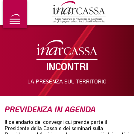
V
S
V
a
k
a
i
i
i
a
p
a
l
t
l
m
o
f
e
m
o
n
a
o
u
i
t
p
n
e
r
c
r
INCONTRI
i
o
n
n
c
t
LA PRESENZA SUL TERRITORIO
i
e
p
n
a
t
l
e
PREVIDENZA IN AGENDA
Il calendario dei convegni cui prende parte il
Presidente della Cassa e dei seminari sulla