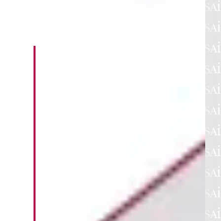
SFOGLIA L'ARCHIVIO
21/07/2026
:
ONLINE LA NUOVA EDIZIONE DI
INARCASSA IN CIFRE
IOVANI
È online la nuova edizione di Inarcassa
in Cifre, la pubblicazione che raccoglie i
principali dati statistici sulla Cassa. La
rcassa in
nuova edizione aggiorna le informazioni
relative agli iscritti e ai pensionati al