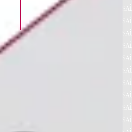
icolare
2025 e quelle su redditi e volumi
enza e
d'affari al 2024, ultimo anno disponibile.
do
video
ONGUAGLIO E
NTEGRATIVO
iedere, come di
e del
conguaglio