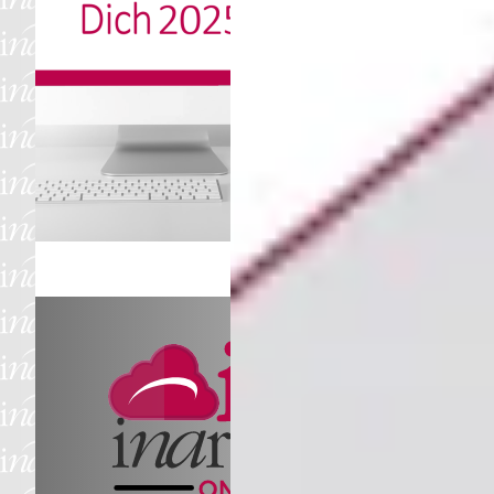
Società
in modalità t
novembre 2026
. La 
e può essere effettua
Delega digitale.
GUIDA, NOVITÀ
DICHIA
ENT
Non ha
Il
siste
a comp
rappre