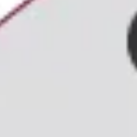
elematica
entro il 2
contributivo
e, da que
compilazione è guidata
opportunità
è previst
ta anche tramite
iscritti
e le
Società di
contributo integrativ
 E ACCESSO ALLA
MODALITÀ DI RICHIES
RAZIONE
E REQ
RA SUBITO CON SPID, CIE O CNS
i un account? Identificati e segui le istruzioni
ma proporrà di inserire i
dati mancanti
e la
PEC
, necessari
letare la registrazione al servizio come
professionista
o
sentante legale di una società
.