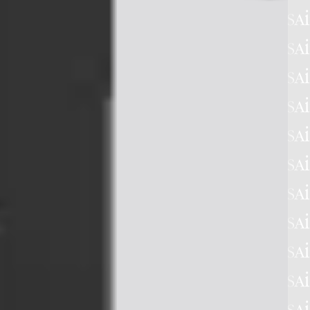
Previdenza in Agenda
Eventi
9
8
NOVARA
MILANO
UGLIO
LUGLIO
FOGLIA L'ARCHIVIO