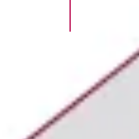
racconta l'Ente a 360° con part
attenzione ai temi della previd
dell'assistenza affrontati in mo
semplice e immediato. Il primo 
racconto è dedicato ai gio...
2025
RATEAZIONE C
CONTRIBUTO I
2025
assa On Line
la
tare la
Dichiarazione
 volumi d'affari, che
Gli
iscritti
possono ch
tti
,
non iscritti
e
consueto, la rateazion