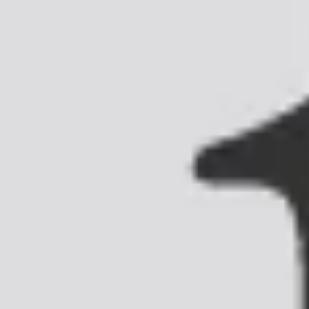
no accedere a
iOL
anche gli
intermediari abilitati
da
 digitale
, coloro che debbano chiedere l'abilitazione ad
per
rappresentanza legale
e i
commercialisti ed esperti
ili
per ricevere assistenza.
LEGGI LA GUIDA
OTE DI RILIEVO
SEMINARI FORMATI
/2026
RE E ORARI - AGOSTO