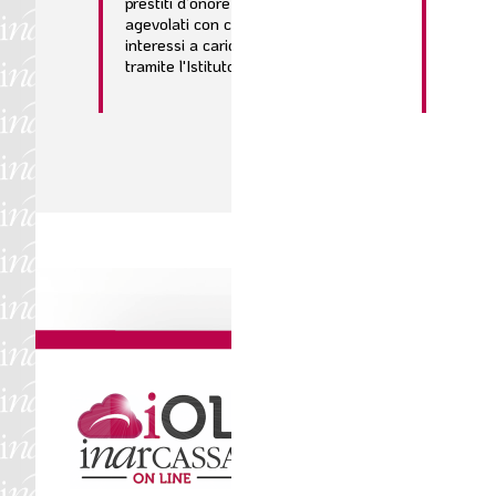
prestiti d’onore e finanziamenti
agevolati con contributo in conto
interessi a carico di Inarcassa, concessi
tramite l'Istituto Tesoriere BPER...
DICH. ONLINE 
È disponibile su
Inarc
procedura per presen
2025
dei redditi e dei
va trasmessa da
iscri