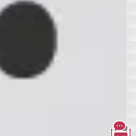
st'anno, la
stessa
a anche per i
non
 Ingegneria
per il
o
2025.
TA, TASSI APPLICATI
UISITI