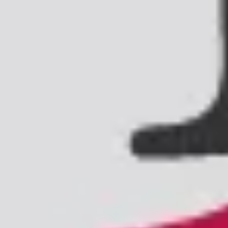
o sei?
ISCRITTO
pecifici per il tuo profilo,
.
ATTI