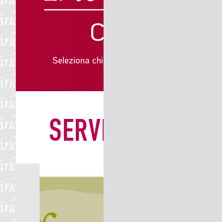
Che associat
Seleziona chi sei e avrai accesso a contenuti s
bastano due click
SERVIZI
ASSISTENZA E CONT