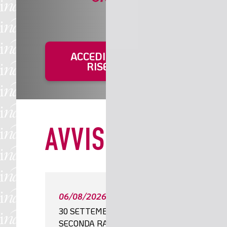
Posso
delega
agire 
contab
ACCEDI ALL'AREA
RISERVATA
AVVISI
SCADENZE ISTITUZIONALI E N
06/08/2026
01/08
30 SETTEMBRE: SCADE LA
CHIUSU
SECONDA RATA DEI MINIMI