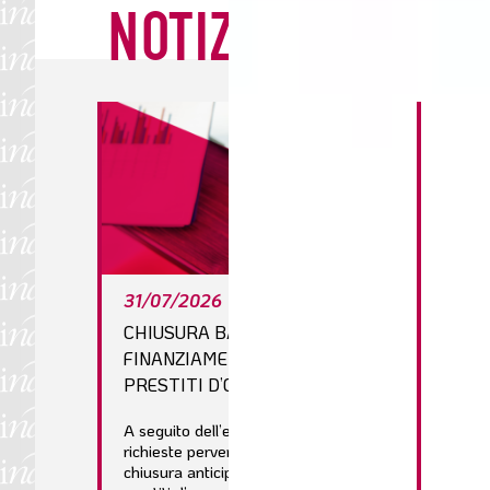
NOTIZIE
LE NOVITÀ DALLA C
Unmute
31/07/2026
23/0
CHIUSURA BANDI 2026
INARN
FINANZIAMENTI AGEVOLATI E
LUGL
PRESTITI D’ONORE
È onli
le ulti
A seguito dell’elevato numero di
Fondaz
richieste pervenute, si comunica la
compil
chiusura anticipata dei bandi 2026 per
aggior