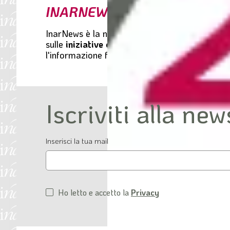
INARNEWS
l
e
InarNews
è la newsletter mensile di Inarcassa,
sulle
iniziative della Fondazione
. Da dicembre
l'informazione fruibile e chiara su ogni disposi
Iscriviti alla new
Email
Inserisci la tua mail
Ho letto e accetto la
Privacy
Condizioni
di
servizio