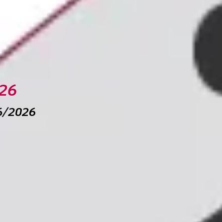
ne anno a rate estesa a non iscritti e SDI
erare i contributi versati per errore
zi finanziari BPER Banca
oso per la 1a rata minimi
026
06/2026
Video Corporate 2026
. Inarcassa incontra i territori
a minimi 2026
ormazione: valorizzazione e tutele