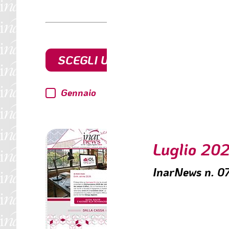
SCEGLI UN ANNO
Gennaio
Febbraio
Luglio 20
InarNews n. 
SOMMARIO
🟥 Dich. online 2025
🟥 Inarcassa racconta
🟥 È partito da Milano 