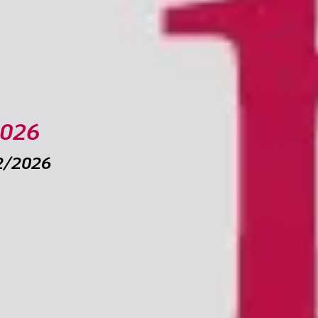
ibera professione: ‘Aggregarsi conviene’
2026
02/2026
olati e Prestiti d’onore
 GS Inps e Casse professionali
anitari 2026 entro fine febbraio
nziari con Banco BPM
gio Olimpico A.A. 2026/2027
soggettivo 2026