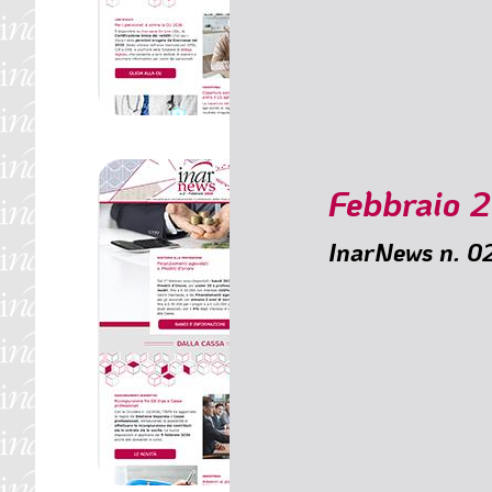
🟥 II Giornata della l
Febbraio 
InarNews n. 
SOMMARIO
🟥 Finanziamenti agev
🟥 Ricongiunzione fra
🟥 Adesioni ai piani s
🟥 Nuovi servizi fina
🟥 Studentato Villag
🟥 Deroga al minimo 