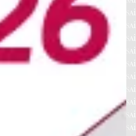
gevolazioni
,
adempimenti
e
servizi
dell'Ente e
ntenuti più sintetici e immediati, per rendere