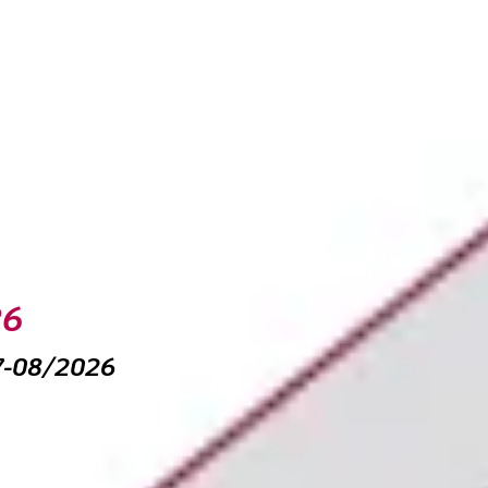
Marzo
Aprile
Maggio
26
07-08/2026
 il 2025
il tour ‘Progettare il futuro’