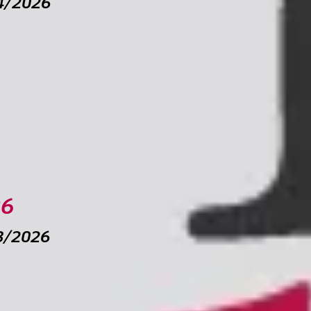
04/2026
mpegni chiari verso gli associati
izione demografica
uies: esclusa Inarcassa
imenti per Calabria, Sardegna e Sicilia
quisito essenziale per le comunicazioni
soggettivo 2026
26
03/2026
polare di Sondrio-BPER Banca
 online la CU 2026
a 2026: regolarizzazione entro il 15 aprile