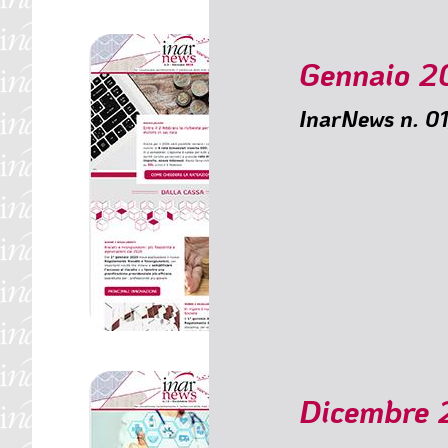
Gennaio 2
InarNews n. 0
SOMMARIO
🟥 Entro il 2 febbraio 
🟥 Riscatti e ricongiun
🟥 In vigore il nuovo
🟥 Accordo Inarcass
🟥 C’è il ROP per chi
🟥 Adesioni ai piani s
🟥 Adeguamento Ista
Dicembre