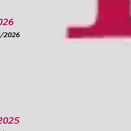
026
1/2026
la richiesta per i minimi in sei rate
zioni: più flessibilità e agevolazioni dal 2026
 Regolamento per le Società
a, CNI e CNAPPC
 non ha versato a dicembre
anitari 2026 entro fine febbraio
t
 2025