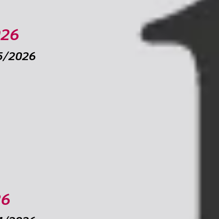
026
05/2026
ulle prospettive della libera professione
Soggettivo: domanda entro il 1° giugno
 a sostegno della professione
dure aggiornate per un accesso più semplice ai servizi
izione demografica
goPA su iOL
cedura per regolarizzarsi
26