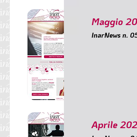
Maggio 2
InarNews n. 
SOMMARIO
🟥 Survey Inarcassa s
🟥 Deroga al Minimo 
🟥 Crescono le misure
🟥 Prevenzione: proce
🟥 Workshop – Trans
🟥 1° rata minimi: Pa
🟥 ROP: su iOL la pro
Aprile 20