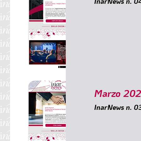
InarNews n. 
SOMMARIO
🟥 Carta dei Servizi: i
🟥 Workshop – Trans
🟥 Rottamazione quinq
🟥 Maltempo: provved
🟥 PEC aggiornata: re
🟥 Deroga al minimo 
Marzo 20
InarNews n. 
SOMMARIO
🟥 Fusione Banca Po
🟥 Per i pensionati è
🟥 Copertura sanitari