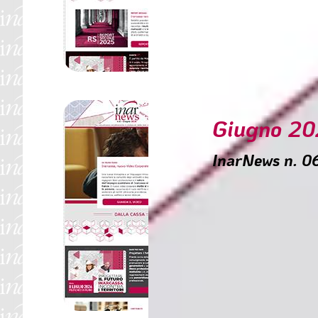
🟥 Contribuzione di fi
🟥 Più semplice recup
🟥 Aggiornati i servi
🟥 Ravvedimento Oper
Giugno 2
InarNews n. 
SOMMARIO
🟥 Inarcassa, nuovo 
🟥 Progettare il futuro
🟥 30 giugno: 1a rat
🟥 Ingegnere dell’Inf