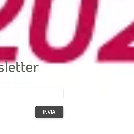
 curata dall'Ing.
Egidio Comodo
,
con le ultime notizie su
a
 2025, si presenta in una veste grafica rinnovata e con co
tivo.
sletter