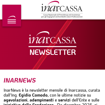
V
S
V
a
a
a
i
l
i
a
t
a
l
a
l
m
a
f
e
l
o
n
c
o
u
o
t
p
n
e
r
t
r
NEWSLETTER
i
e
n
n
c
u
i
t
p
o
a
p
l
r
INARNEWS
e
i
n
InarNews
è la newsletter mensile di Inarcassa, curata
c
dall'Ing.
Egidio Comodo
,
con le ultime notizie su
i
agevolazioni
,
adempimenti
e
servizi
dell'Ente e sulle
p
iniziative della Fondazione
. Da dicembre 2025, si
a