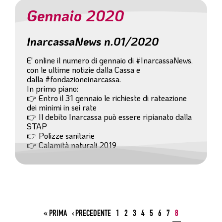
Gennaio 2020
InarcassaNews n.01/2020
E' online il numero di gennaio di #InarcassaNews,
con le ultime notizie dalla Cassa e
dalla #fondazioneinarcassa.
In primo piano:
👉 Entro il 31 gennaio le richieste di rateazione
dei minimi in sei rate
👉 Il debito Inarcassa può essere ripianato dalla
STAP
👉 Polizze sanitarie
👉 Calamità naturali 2019
« PRIMA
‹ PRECEDENTE
1
2
3
4
5
6
7
8