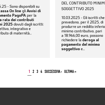
DEL CONTRIBUTO MINIM
.25 - Sono disponibili su
SOGGETTIVO 2025
cassa On line
gli
Avvisi di
amento PagoPA
per la
10.03.2025 - Gli iscritti che
a rata dei contributi
prevedono, per il 2025, di
mi 2025
dovuti dagli iscritti:
produrre un reddito inferio
ttivo, integrativo e
minimo contributivo, pari
ibuto di maternità...
a 18.966,00 euro, possono
richiedere la
deroga al
pagamento del minimo
soggettivo
e...
1
2
3
4
SUCCESSIVA ›
ULTIMA »