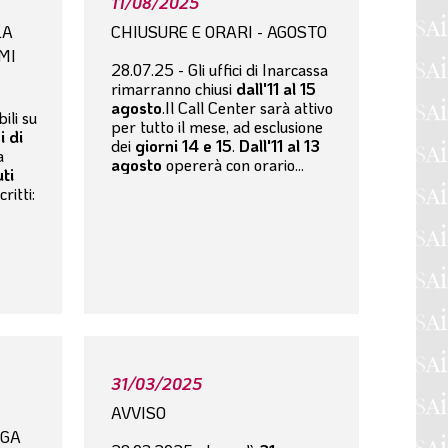
11/08/2025
LA
CHIUSURE E ORARI - AGOSTO
MI
28.07.25 - Gli uffici di Inarcassa
rimarranno chiusi
dall'11 al 15
agosto
.Il Call Center sarà attivo
ili su
per tutto il mese, ad esclusione
i di
dei
giorni 14 e 15
.
Dall'11 al 13
a
agosto
opererà con orario...
ti
critti:
31/03/2025
AVVISO
OGA