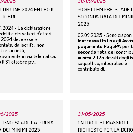
10/2025
30/09/2025
. ON LINE 2024 ENTRO IL
30 SETTEMBRE: SCADE 
OTTOBRE
SECONDA RATA DEI MINI
2025
9.2024 - La
dichiarazione
edditi e dei volumi d’affari
02.09.2025 - Sono disponib
 2024
deve essere
Inarcassa On line
gli
Avvis
entata, da
iscritti
,
non
pagamento PagoPA
per l
tti
e
società
,
seconda rata dei contribu
sivamente in via telematica,
minimi 2025
dovuti dagli is
 il 31 ottobre p.v...
soggettivo, integrativo e
contributo di...
06/2025
31/05/2025
IUGNO: SCADE LA PRIMA
ENTRO IL 31 MAGGIO LE
 DEI MINIMI 2025
RICHIESTE PER LA DER