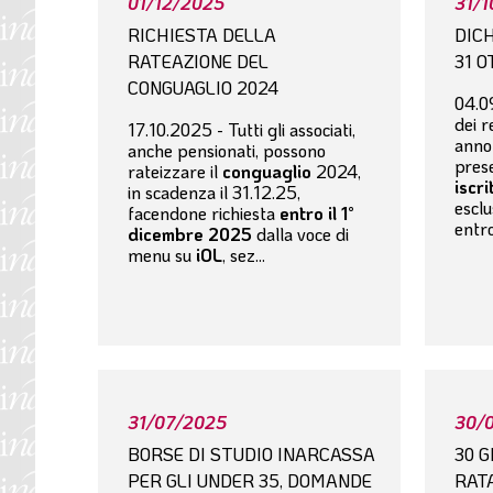
01/12/2025
31/
RICHIESTA DELLA
DICH
RATEAZIONE DEL
31 
CONGUAGLIO 2024
04.0
dei r
17.10.2025 - Tutti gli associati,
anno
anche pensionati, possono
pres
rateizzare il
conguaglio
2024,
iscri
in scadenza il 31.12.25,
esclu
facendone richiesta
entro il 1°
entro
dicembre 2025
dalla voce di
menu su
iOL
, sez...
31/07/2025
30/
BORSE DI STUDIO INARCASSA
30 G
PER GLI UNDER 35, DOMANDE
RATA