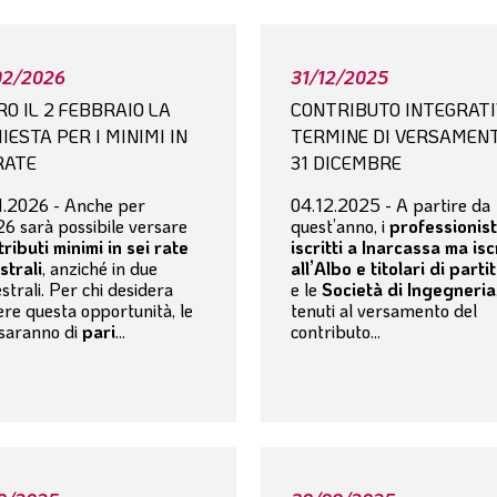
02/2026
31/12/2025
O IL 2 FEBBRAIO LA
CONTRIBUTO INTEGRATI
IESTA PER I MINIMI IN
TERMINE DI VERSAMENT
RATE
31 DICEMBRE
1.2026 - Anche per
04.12.2025 - A partire da
26 sarà possibile versare
quest’anno, i
professionist
ributi minimi in sei rate
iscritti a Inarcassa ma iscr
strali
, anziché in due
all’Albo e titolari di parti
trali. Per chi desidera
e le
Società di Ingegneria
ere questa opportunità, le
tenuti al versamento del
 saranno di
pari
...
contributo...