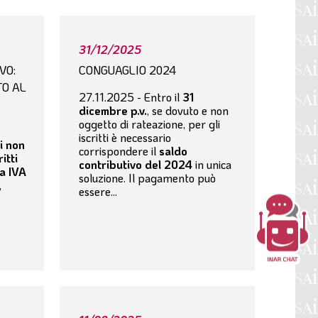
31/12/2025
VO:
CONGUAGLIO 2024
O AL
27.11.2025 - Entro il
31
dicembre p.v.
, se dovuto e non
oggetto di rateazione, per gli
iscritti è necessario
i non
corrispondere il
saldo
itti
contributivo del 2024
in unica
ta IVA
soluzione. Il pagamento può
,
essere...