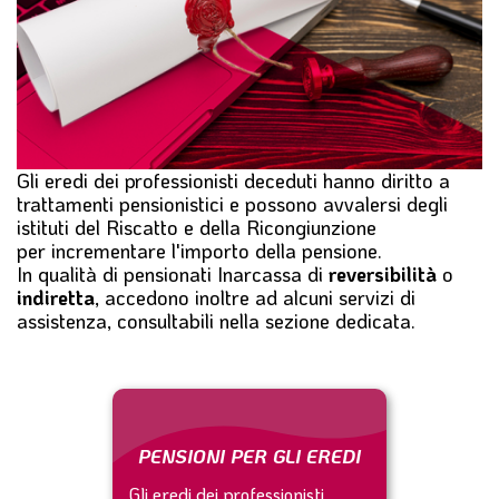
l
e
Gli eredi dei professionisti deceduti hanno diritto a
trattamenti pensionistici
e possono avvalersi degli
istituti del
Riscatto
e della
Ricongiunzione
per incrementare l'importo della pensione.
In qualità di pensionati Inarcassa di
reversibilità
o
indiretta
, accedono inoltre ad alcuni servizi di
assistenza, consultabili nella sezione dedicata.
PENSIONI PER GLI EREDI
Gli eredi dei professionisti