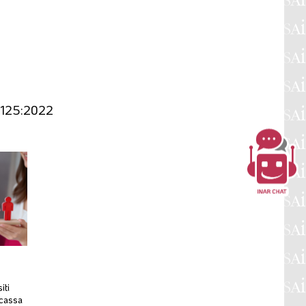
R 125:2022
iti
rcassa