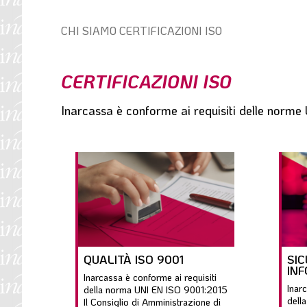
l
e
Percorso
CHI SIAMO
CERTIFICAZIONI ISO
di
navigazione:
CERTIFICAZIONI ISO
Inarcassa è conforme ai requisiti delle no
QUALITÀ ISO 9001
SI
INF
Inarcassa è conforme ai requisiti
Inar
della norma UNI EN ISO 9001:2015
dell
Il Consiglio di Amministrazione di