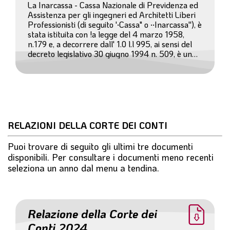
La Inarcassa - Cassa Nazionale di Previdenza ed
Assistenza per gli ingegneri ed Architetti Liberi
Professionisti (di seguito '·Cassa" o ··Inarcassa''), è
stata istituita con !a legge del 4 marzo 1958,
n.179 e, a decorrere dall' 1.0 l.l 995, ai sensi del
decreto legislativo 30 giugno 1994 n. 509, è un
Ente associativo senza scopo di lucro con
personalità giuridica di diritto privato (ai sensi
degli articoli 14 e seguenti del Codice Civile e del
D.P.R. 1 O febbraio 2000 n. 36 l) che esplica
attività di interesse pubblico.
RELAZIONI DELLA CORTE DEI CONTI
Puoi trovare di seguito gli ultimi tre documenti
disponibili. Per consultare i documenti meno recenti
seleziona un anno dal menu a tendina.
Relazione della Corte dei
Conti 2024