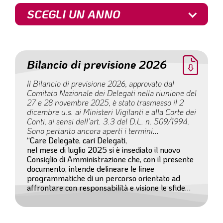
l
SCEGLI UN ANNO
e
Bilancio di previsione 2026
Il Bilancio di previsione 2026, approvato dal
Comitato Nazionale dei Delegati nella riunione del
27 e 28 novembre 2025, è stato trasmesso il 2
dicembre u.s. ai Ministeri Vigilanti e alla Corte dei
Conti, ai sensi dell’art. 3.3 del D.L. n. 509/1994.
Sono pertanto ancora aperti i termini
normativamente previsti per l’esercizio, da parte
“Care Delegate, cari Delegati,
dei Ministeri, del potere di vigilanza.
nel mese di luglio 2025 si è insediato il nuovo
Consiglio di Amministrazione che, con il presente
documento, intende delineare le linee
programmatiche di un percorso orientato ad
affrontare con responsabilità e visione le sfide
future. (...)"