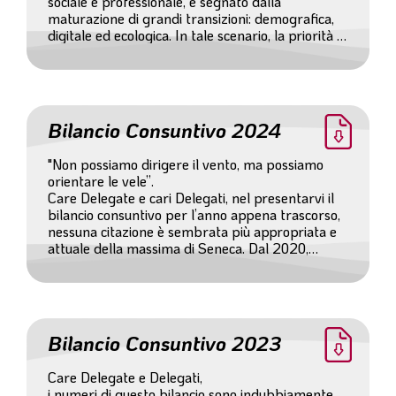
sociale e professionale, e segnato dalla
maturazione di grandi transizioni: demografica,
digitale ed ecologica. In tale scenario, la priorità di
Inarcassa è stata garantire la stabilità quale
presidio della sostenibilità di lungo periodo e
garanzia di continuità per gli iscritti. (...)
Bilancio Consuntivo 2024
"Non possiamo dirigere il vento, ma possiamo
orientare le vele”.
Care Delegate e cari Delegati, nel presentarvi il
bilancio consuntivo per l’anno appena trascorso,
nessuna citazione è sembrata più appropriata e
attuale della massima di Seneca. Dal 2020,
quando l’attuale Comitato dei delegati e il
Consiglio di Amministrazione si sono insediati nel
pieno di una crisi globale senza precedenti, il
mondo è cambiato (...)
Bilancio Consuntivo 2023
Care Delegate e Delegati,
i numeri di questo bilancio sono indubbiamente