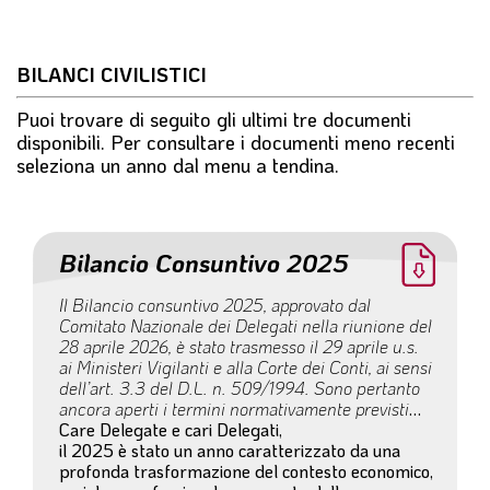
BILANCI CIVILISTICI
Puoi trovare di seguito gli ultimi tre documenti
disponibili. Per consultare i documenti meno recenti
seleziona un anno dal menu a tendina.
Bilancio Consuntivo 2025
Il Bilancio consuntivo 2025, approvato dal
Comitato Nazionale dei Delegati nella riunione del
28 aprile 2026, è stato trasmesso il 29 aprile u.s.
ai Ministeri Vigilanti e alla Corte dei Conti, ai sensi
dell’art. 3.3 del D.L. n. 509/1994. Sono pertanto
ancora aperti i termini normativamente previsti
per l’esercizio, da parte dei Ministeri, del potere di
Care Delegate e cari Delegati,
vigilanza.
il 2025 è stato un anno caratterizzato da una
profonda trasformazione del contesto economico,