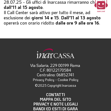
28.07.25 - Gli
uffici di Inarcassa
rimarranno chiusi
l
dall'11 al 15 agosto
.
e
Il
Call Center
sarà attivo per tutto il mese, ad
esclusione dei
giorni 14 e 15
.
Dall'11 al 13 agosto
opererà con orario ridotto
dalle ore 9 alle ore 16
.
Via Salaria, 229 00199 Roma
C.F. 80122170584
Centralino: 06852741
-
Privacy Policy
Cookie Policy
©2025 Copyright Inarcassa
CONTATTI
MAPPA DEL SITO
PRIVACY E NOTE LEGALI
BANDI ED ESITI DI GARA