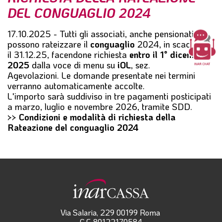
l
DEL CONGUAGLIO 2024
e
17.10.2025 - Tutti gli associati, anche pensionati,
possono rateizzare il
conguaglio
2024, in scadenza
il 31.12.25, facendone richiesta
entro il 1° dicembre
2025
dalla voce di menu su
iOL
, sez.
Agevolazioni. Le domande presentate nei termini
verranno automaticamente accolte.
L'importo sarà suddiviso in tre pagamenti posticipati
a marzo, luglio e novembre 2026, tramite SDD.
>> Condizioni e modalità di richiesta della
Rateazione del conguaglio 2024
Via Salaria, 229 00199 Roma
C.F. 80122170584