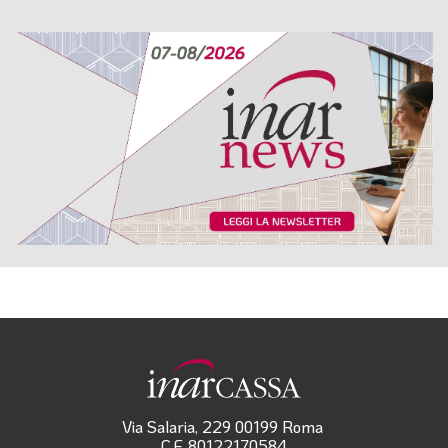
Via Salaria, 229 00199 Roma
C.F. 80122170584