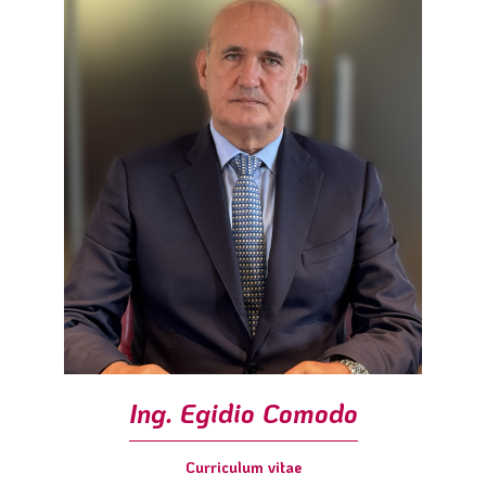
l
e
Ing. Egidio Comodo
Curriculum vitae