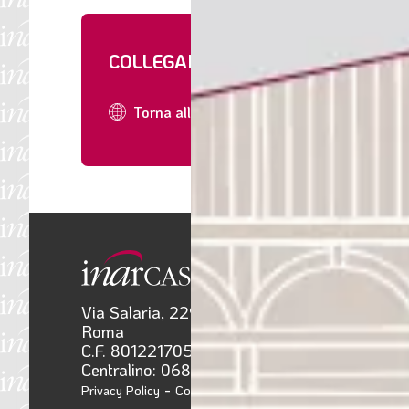
COLLEGAMENTI
Torna all'indice della newsletter
Via Salaria, 229 00199
Roma
CONTATT
C.F. 80122170584
Centralino: 06852741
-
Privacy Policy
Cookie Policy