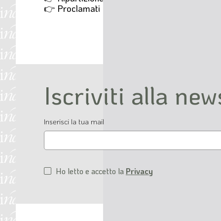
👉 Proclamati in Cda gli eletti per il Comita
Iscriviti alla new
Email
Inserisci la tua mail
Ho letto e accetto la
Privacy
Condizioni
di
servizio