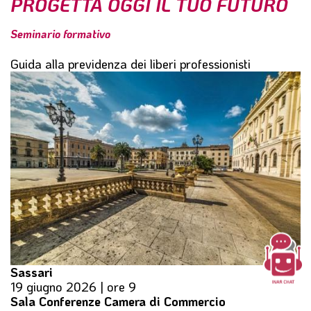
PROGETTA OGGI IL TUO FUTURO
l
e
Seminario formativo
Guida alla previdenza dei liberi professionisti
Sassari
19 giugno 2026 | ore 9
Sala Conferenze Camera di Commercio