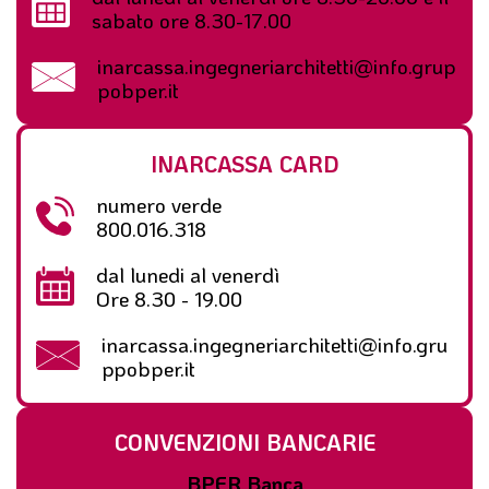
sabato ore 8.30-17.00
inarcassa.ingegneriarchitetti@info.grup
pobper.it
INARCASSA CARD
numero verde
800.016.318
dal lunedi al venerdì
Ore 8.30 - 19.00
inarcassa.ingegneriarchitetti@info.gru
ppobper.it
CONVENZIONI BANCARIE
BPER Banca