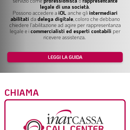
servizio come
professionista
o
rappresentante
legale di una società
.
Possono accedere a
iOL
anche gli
intermediari
abilitati
da
delega digitale
, coloro che debbano
chiedere l'abilitazione ad agire per
rappresentanza
legale
e i
commercialisti ed esperti contabili
per
ricevere assistenza.
LEGGI LA GUIDA
CHIAMA