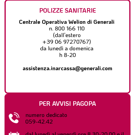
POLIZZE SANITARIE
Centrale Operativa Welion di Generali
n. 800 166 110
(dall’estero
+39 06 97270767)
da lunedì a domenica
h 8-20
assistenza.inarcassa@generali.com
PER AVVISI PAGOPA
numero dedicato
059-42.42
dal lunedì al venerdì ore 8.30-20.00 e il