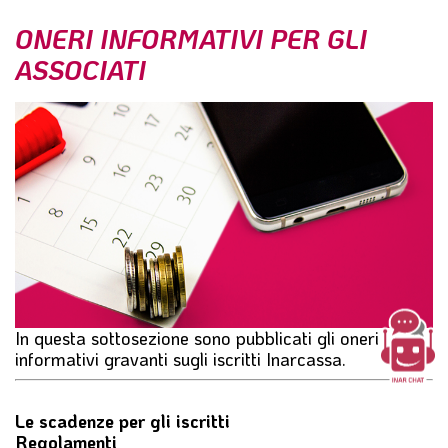
l
ONERI INFORMATIVI PER GLI
e
ASSOCIATI
In questa sottosezione sono pubblicati gli oneri
informativi gravanti sugli iscritti Inarcassa.
Le scadenze per gli iscritti
Regolamenti