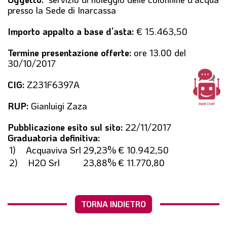
l
presso la Sede di Inarcassa
e
Importo appalto a base d’asta:
€ 15.463,50
Termine presentazione offerte:
ore 13.00 del
30/10/2017
CIG:
Z231F6397A
RUP:
Gianluigi Zaza
Pubblicazione esito sul sito:
22/11/2017
Graduatoria definitiva:
1) Acquaviva Srl
29,23%
€ 10.942,50
2) H2O Srl
23,88%
€ 11.770,80
TORNA INDIETRO