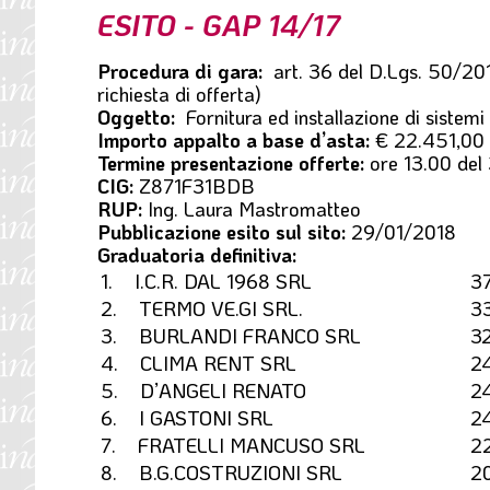
ESITO - GAP 14/17
l
e
Procedura di gara:
art. 36 del D.Lgs. 50/2016
richiesta di offerta)
Oggetto:
Fornitura ed installazione di sistemi
Importo appalto a base d’asta:
€ 22.451,00
Termine presentazione offerte:
ore 13.00 del
CIG:
Z871F31BDB
RUP:
Ing. Laura Mastromatteo
Pubblicazione esito sul sito:
29/01/2018
Graduatoria definitiva:
1. I.C.R. DAL 1968 SRL
3
2. TERMO VE.GI SRL.
3
3. BURLANDI FRANCO SRL
3
4. CLIMA RENT SRL
2
5. D’ANGELI RENATO
2
6. I GASTONI SRL
2
7. FRATELLI MANCUSO SRL
2
8. B.G.COSTRUZIONI SRL
2