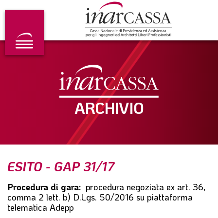
V
S
V
a
a
a
i
l
i
a
t
a
l
a
l
m
a
f
e
l
o
n
c
o
u
o
t
p
n
e
r
t
r
ARCHIVIO
i
e
n
n
c
u
i
t
p
o
a
p
l
r
ESITO - GAP 31/17
e
i
n
Procedura di gara:
procedura negoziata ex art. 36,
c
comma 2 lett. b) D.Lgs. 50/2016 su piattaforma
i
telematica Adepp
p
a