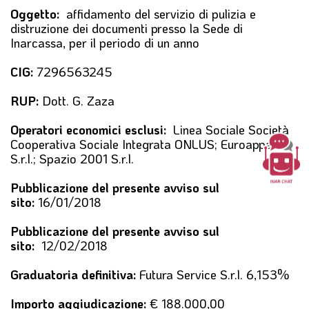
l
Oggetto:
affidamento del servizio di pulizia e
e
distruzione dei documenti presso la Sede di
Inarcassa, per il periodo di un anno
CIG:
7296563245
RUP:
Dott. G. Zaza
Operatori economici esclusi:
Linea Sociale Società
Cooperativa Sociale Integrata ONLUS; Euroappalti
S.r.l.; Spazio 2001 S.r.l.
Pubblicazione del presente avviso sul
sito:
16/01/2018
Pubblicazione del presente avviso sul
sito:
12/02/2018
Graduatoria definitiva:
Futura Service S.r.l. 6,153%
Importo aggiudicazione:
€ 188.000,00