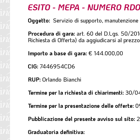
ESITO - MEPA - NUMERO RDO:
l
e
Oggetto:
Servizio di supporto, manutenzione 
Procedura di gara:
art. 60 del D.Lgs. 50/2016
Richiesta di Offerta) da aggiudicarsi al prezz
Importo a base di gara:
€ 144.000,00
CIG:
7446954CD6
RUP:
Orlando Bianchi
Termine per la richiesta di chiarimenti:
30/04
Termine per la presentazione delle offerte:
0
Pubblicazione del presente avviso sul sito:
2
Graduatoria definitiva: