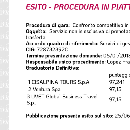
ESITO - PROCEDURA IN PIA
l
e
Procedura di gara:
Confronto competitivo in
Oggetto:
Servizio non in esclusiva di prenotazi
trasferta
Accordo quadro di riferimento:
Servizi di ges
CIG:
728732392C
Termine presentazione domande:
05/01/2018
Responsabile unico procedimento:
Lopez Fra
Graduatoria Definitiva:
punteggi
1 CISALPINA TOURS S.p.A.
97,241
2 Ventura Spa
97,15
3 UVET Global Business Travel
97,15
S.p..
Pubblicazione presente esito sul sito:
25/06