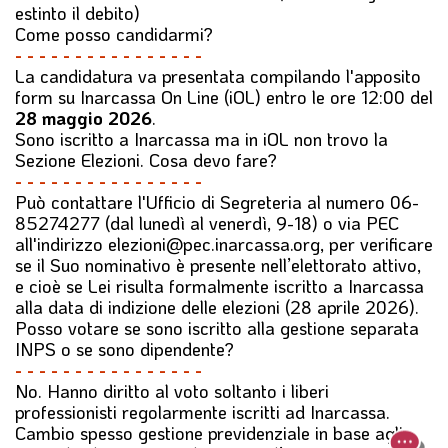
estinto il debito)
Come posso candidarmi?
- - - - - - - - - - - - - - - -
La candidatura va presentata compilando l'apposito
form su Inarcassa On Line (iOL) entro le ore 12:00 del
28 maggio 2026
.
Sono iscritto a Inarcassa ma in iOL non trovo la
Sezione Elezioni. Cosa devo fare?
- - - - - - - - - - - - - - - -
Può contattare l'Ufficio di Segreteria al numero 06-
85274277 (dal lunedì al venerdì, 9-18) o via PEC
all'indirizzo elezioni@pec.inarcassa.org, per verificare
se il Suo nominativo è presente nell’elettorato attivo,
e cioè se Lei risulta formalmente iscritto a Inarcassa
alla data di indizione delle elezioni (28 aprile 2026).
Posso votare se sono iscritto alla gestione separata
INPS o se sono dipendente?
- - - - - - - - - - - - - - - -
No. Hanno diritto al voto soltanto i liberi
professionisti regolarmente iscritti ad Inarcassa.
Cambio spesso gestione previdenziale in base agli