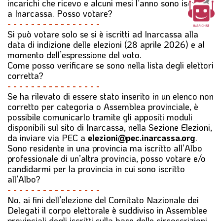
incarichi che ricevo e alcuni mesi l’anno sono iscritto
a Inarcassa. Posso votare?
- - - - - - - - - - - - - - - -
Si può votare solo se si è iscritti ad Inarcassa alla
data di indizione delle elezioni (28 aprile 2026) e al
momento dell’espressione del voto.
Come posso verificare se sono nella lista degli elettori
corretta?
- - - - - - - - - - - - - - - -
Se ha rilevato di essere stato inserito in un elenco non
corretto per categoria o Assemblea provinciale, è
possibile comunicarlo tramite gli appositi moduli
disponibili sul sito di Inarcassa, nella Sezione Elezioni,
da inviare via PEC a
elezioni@pec.inarcassa.org
.
Sono residente in una provincia ma iscritto all’Albo
professionale di un’altra provincia, posso votare e/o
candidarmi per la provincia in cui sono iscritto
all’Albo?
- - - - - - - - - - - - - - - -
No, ai fini dell’elezione del Comitato Nazionale dei
Delegati il corpo elettorale è suddiviso in Assemblee
provinciali degli iscritti sulla base delle circoscrizioni