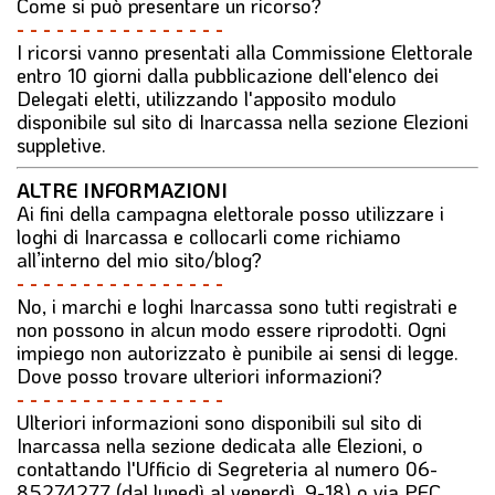
Come si può presentare un ricorso?
- - - - - - - - - - - - - - - -
I ricorsi vanno presentati alla Commissione Elettorale
entro 10 giorni dalla pubblicazione dell'elenco dei
Delegati eletti, utilizzando l'apposito modulo
disponibile sul sito di Inarcassa nella sezione
Elezioni
suppletive
.
ALTRE INFORMAZIONI
Ai fini della campagna elettorale posso utilizzare i
loghi di Inarcassa e collocarli come richiamo
all’interno del mio sito/blog?
- - - - - - - - - - - - - - - -
No, i marchi e loghi Inarcassa sono tutti registrati e
non possono in alcun modo essere riprodotti. Ogni
impiego non autorizzato è punibile ai sensi di legge.
Dove posso trovare ulteriori informazioni?
- - - - - - - - - - - - - - - -
Ulteriori informazioni sono disponibili sul sito di
Inarcassa nella sezione dedicata alle Elezioni, o
contattando l'Ufficio di Segreteria al numero 06-
85274277 (dal lunedì al venerdì, 9-18) o via PEC