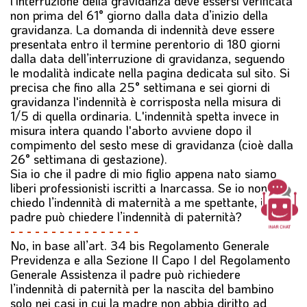
l'interruzione della gravidanza deve essersi verificata
non prima del 61° giorno dalla data d’inizio della
gravidanza. La domanda di indennità deve essere
presentata entro il termine perentorio di 180 giorni
dalla data dell’interruzione di gravidanza, seguendo
le modalità indicate nella
pagina dedicata sul sito
. Si
precisa che fino alla 25° settimana e sei giorni di
gravidanza l'indennità è corrisposta nella misura di
1/5 di quella ordinaria. L'indennità spetta invece in
misura intera quando l'aborto avviene dopo il
compimento del sesto mese di gravidanza (cioè dalla
26° settimana di gestazione).
Sia io che il padre di mio figlio appena nato siamo
liberi professionisti iscritti a Inarcassa. Se io non
chiedo l’indennità di maternità a me spettante, il
padre può chiedere l’indennità di paternità?
- - - - - - - - - - - - - - - -
No, in base all’art. 34 bis Regolamento Generale
Previdenza e alla Sezione II Capo I del Regolamento
Generale Assistenza il padre può richiedere
l’indennità di paternità per la nascita del bambino
solo nei casi in cui la madre non abbia diritto ad