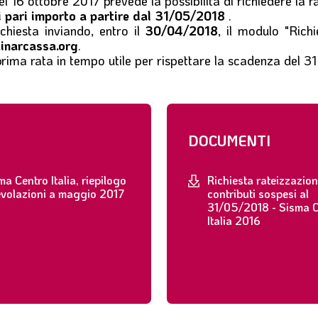
el 16 ottobre 2017
prevede la possibilità di richiedere la r
i pari importo a partire dal 31/05/2018
.
chiesta inviando, entro il
30/04/2018
, il modulo
"Rich
inarcassa.org
.
 prima rata in tempo utile per rispettare la scadenza del 
DOCUMENTI
ma Centro Italia, riepilogo
Richiesta rateizzazio
volazioni a maggio 2017
contributi sospesi al
31/05/2018 - Sisma C
Italia 2016