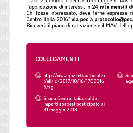
L'art. 2, comma 7 del
Decreto Legge n. 148 d
l
l'applicazione di interessi, in
24 rate mensili d
e
Chi fosse interessato, deve farne espressa ri
Centro Italia 2016"
via pec
a
protocollo@pec.
Riceverà il piano di rateazione e il MAV della
COLLEGAMENTI
http://www.gazzettaufficiale.i
Sis
t/eli/id/2017/10/16/17G0016
age
6/sg
Sisma Centro Italia, saldo
importi sospesi posticipato al
31 maggio 2018