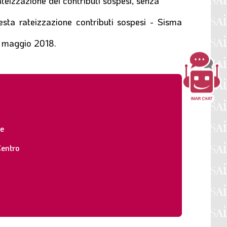
ateizzazione dei contributi sospesi, senza
iesta rateizzazione contributi sospesi - Sisma
31 maggio 2018.
ne
entro