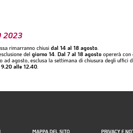
O 2023
assa
rimarranno chiusi
dal 14 al 18 agosto
.
esclusione del
giorno 14
.
Dal 7 al 18 agosto
opererà con 
 ad agosto, esclusa la settimana di chiusura degli uffici 
 9.20 alle 12.40
.
I
MAPPA DEL SITO
PRIVACY E NO