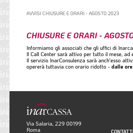
l
e
Percorso
AVVISI
CHIUSURE E ORARI - AGOSTO 2023
di
navigazione:
CHIUSURE E ORARI - AGOST
Informiamo gli associati che gli
uffici di Inarc
Il
Call Center
sarà attivo per tutto il mese, ad 
Il servizio
InarConsulenza
sarà anch'esso attivo
opererà tuttavia con orario ridotto -
dalle ore
Via Salaria, 229 00199
Roma
CONTATT