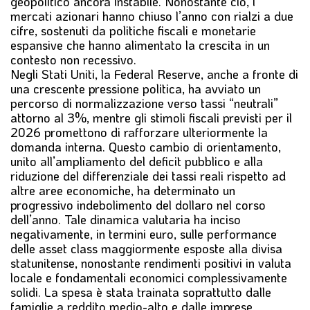
geopolitico ancora instabile. Nonostante ciò, i
mercati azionari hanno chiuso l’anno con rialzi a due
cifre, sostenuti da politiche fiscali e monetarie
espansive che hanno alimentato la crescita in un
contesto non recessivo.
Negli Stati Uniti, la Federal Reserve, anche a fronte di
una crescente pressione politica, ha avviato un
percorso di normalizzazione verso tassi “neutrali”
attorno al 3%, mentre gli stimoli fiscali previsti per il
2026 promettono di rafforzare ulteriormente la
domanda interna. Questo cambio di orientamento,
unito all’ampliamento del deficit pubblico e alla
riduzione del differenziale dei tassi reali rispetto ad
altre aree economiche, ha determinato un
progressivo indebolimento del dollaro nel corso
dell’anno. Tale dinamica valutaria ha inciso
negativamente, in termini euro, sulle performance
delle asset class maggiormente esposte alla divisa
statunitense, nonostante rendimenti positivi in valuta
locale e fondamentali economici complessivamente
solidi. La spesa è stata trainata soprattutto dalle
famiglie a reddito medio-alto e dalle imprese