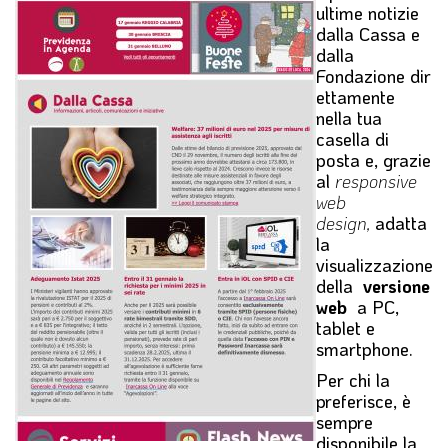
ultime notizie
l
dalla Cassa e
e
dalla
Fondazione dir
ettamente
nella tua
casella di
posta e, grazie
al
responsive
web
design,
adatta
la
visualizzazione
della
versione
web
a PC,
tablet e
smartphone.
Per chi la
preferisce, è
sempre
disponibile la