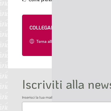
COLLEGAMENTI
Torna all'indice della newsletter
Iscriviti alla new
Email
Inserisci la tua mail