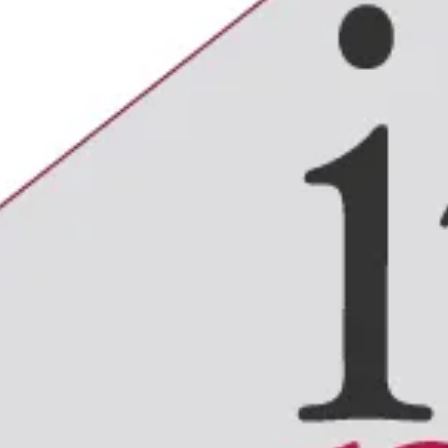
3
assa e dalla Fondazione direttamente
ve web design,
adatta la visualizzazione
e.
versione
pdf stampabile
per continuare
li.
A PDF
 in conto interessi
i MAV
 PA per facilitare rateazioni e F24