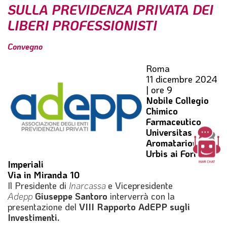
SULLA PREVIDENZA PRIVATA DEI
l
e
LIBERI PROFESSIONISTI
Convegno
Roma
11 dicembre 2024
| ore 9
Nobile Collegio
Chimico
Farmaceutico
Universitas
Aromatariorum
Urbis ai Fori
Imperiali
Via in Miranda 10
Il Presidente di
Inarcassa
e Vicepresidente
Adepp
Giuseppe Santoro
interverrà con la
presentazione del
VIII Rapporto AdEPP sugli
Investimenti
.