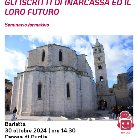
GLI ISCRITTI DI INARCASSA ED IL
l
LORO FUTURO
e
Seminario formativo
Barletta
30 ottobre 2024 | ore 14.30
Canosa di Puglia