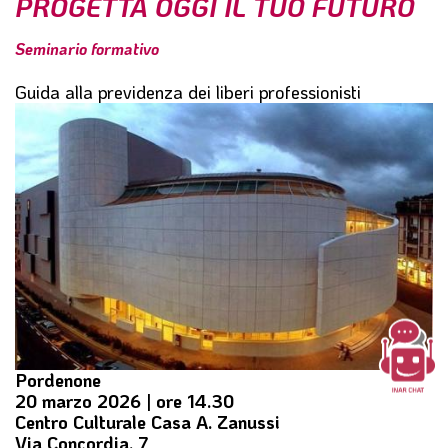
PROGETTA OGGI IL TUO FUTURO
l
e
Seminario formativo
Guida alla previdenza dei liberi professionisti
Pordenone
20 marzo 2026 | ore 14.30
Centro Culturale Casa A. Zanussi
Via Concordia, 7