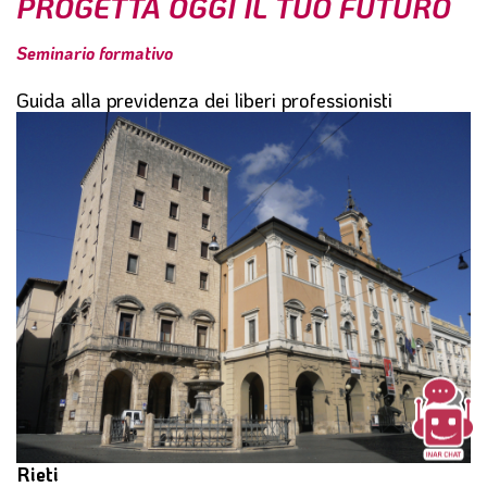
PROGETTA OGGI IL TUO FUTURO
l
e
Seminario formativo
Guida alla previdenza dei liberi professionisti
Rieti