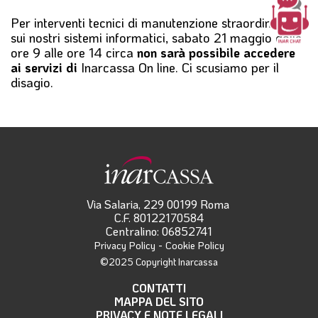
l
Per interventi tecnici di manutenzione straordinaria
e
sui nostri sistemi informatici,
sabato 21 maggio
dalle
ore 9 alle ore 14
circa
non sarà possibile accedere
ai servizi di
Inarcassa On line
. Ci scusiamo per il
disagio.
Via Salaria, 229 00199 Roma
C.F. 80122170584
Centralino: 06852741
-
Privacy Policy
Cookie Policy
©2025 Copyright Inarcassa
CONTATTI
MAPPA DEL SITO
PRIVACY E NOTE LEGALI