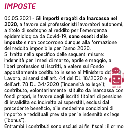
IMPOSTE
l
e
06.05.2021 - Gli
importi erogati da Inarcassa nel
2020
, a favore dei professionisti lavoratori autonomi,
a titolo di sostegno al reddito per l’emergenza
epidemiologica da Covid-19,
sono esenti dalle
imposte
e non concorrono dunque alla formazione
del reddito imponibile per l’anno 2020.
Si tratta nello specifico delle seguenti misure:
indennità per i mesi di marzo, aprile e maggio, ai
liberi professionisti iscritti, a valere sul Fondo
appositamente costituito in seno al Ministero del
Lavoro, ai sensi dell’art. 44 del DL 18/2020 e
dell’art. 78 DL 34/2020 (“indennità ex lege”);
contributo, volontariamente istituito da Inarcassa con
fondi propri, in favore degli iscritti titolari di pensione
di invalidità ed indiretta ai superstiti, esclusi dal
precedente beneficio, alle medesime condizioni di
importo e reddituali previste per le indennità ex lege
(“bonus”).
Entrambi i contributi sono esclusi ai fini fiscali: il primo