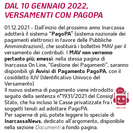
DAL 10 GENNAIO 2022,
l
e
VERSAMENTI CON PAGOPA
01.12.2021 - Dall’inizio del prossimo anno Inarcassa
adotterà il sistema
“PagoPA”
(sistema nazionale dei
pagamenti elettronici in favore delle Pubbliche
Amministrazioni), che sostituirà i bollettini MAV per il
versamento dei contributi. I
MAV non verranno
pertanto più; emessi
: nella stessa pagina di
Inarcassa On Line
, “Gestione dei Pagamenti”, saranno
disponibili gli
Avvisi di Pagamento PagoPA
, con il
cosiddetto IUV (Identificativo Univoco del
Versamento).
Il nuovo sistema di pagamento viene introdotto a
seguito della sentenza n°1931/2021 del Consiglio di
Stato, che ha incluso le Casse privatizzate fra i
soggetti tenuti ad adottare PagoPA.
Per saperne di più, potete leggere lo speciale di
InarcassaNews
, dedicato all’argomento, disponibile
nella sezione
Documenti
a fondo pagina.