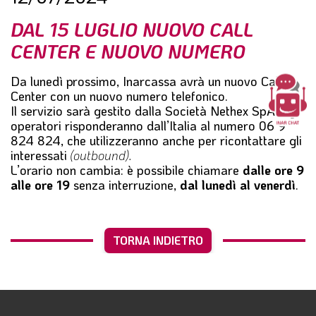
l
DAL 15 LUGLIO NUOVO CALL
e
CENTER E NUOVO NUMERO
Da lunedì prossimo, Inarcassa avrà un nuovo Call
Center con un
nuovo numero telefonico
.
Il servizio sarà gestito dalla Società Nethex SpA e gli
operatori risponderanno dall’Italia al numero
06 9
824 824
, che utilizzeranno anche per ricontattare gli
interessati
(outbound).
L’orario non cambia: è possibile chiamare
dalle ore 9
alle ore 19
senza interruzione,
dal lunedì al venerdì
.
TORNA INDIETRO