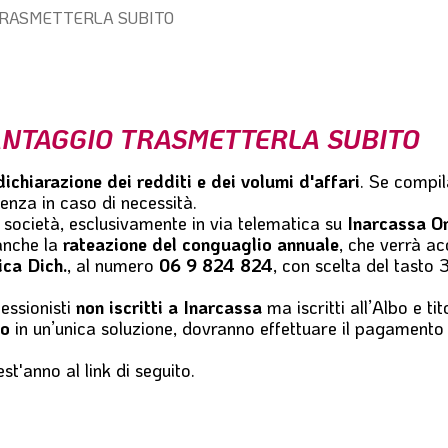
 TRASMETTERLA SUBITO
VANTAGGIO TRASMETTERLA SUBITO
dichiarazione dei redditi e dei volumi d'affari
. Se compi
tenza in caso di necessità.
 e società, esclusivamente in via telematica su
Inarcassa On
 anche la
rateazione del conguaglio annuale
, che verrà a
ica Dich.
, al numero
06 9 824 824
, con scelta del tasto 3
essionisti
non iscritti a Inarcassa
ma iscritti all’Albo e tit
vo
in un’unica soluzione, dovranno effettuare il pagamento
est'anno al link di seguito.