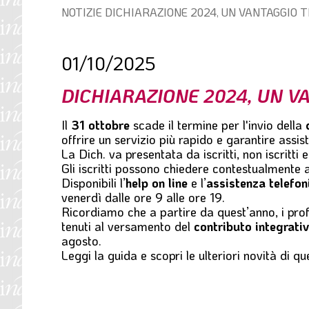
Percorso
NOTIZIE
DICHIARAZIONE 2024, UN VANTAGGIO
l
di
e
navigazione:
01/10/2025
DICHIARAZIONE 2024, UN 
Il
31 ottobre
scade il termine per l'invio della
offrire un servizio più rapido e garantire assis
La Dich. va presentata da iscritti, non iscritti
Gli iscritti possono chiedere contestualmente
Disponibili l’
help on line
e l’
assistenza telefon
venerdì dalle ore 9 alle ore 19.
Ricordiamo che a partire da quest’anno, i prof
tenuti al versamento del
contributo integrati
agosto.
Leggi la guida e scopri le ulteriori novità di qu