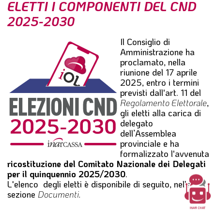
ELETTI I COMPONENTI DEL CND
l
e
2025-2030
Il Consiglio di
Amministrazione ha
proclamato, nella
riunione del 17 aprile
2025, entro i termini
previsti dall'art. 11 del
Regolamento Elettorale
,
gli eletti alla carica di
delegato
dell’Assemblea
provinciale e ha
formalizzato l'avvenuta
ricostituzione del Comitato Nazionale dei Delegati
per il quinquennio 2025/2030
.
L'elenco degli eletti è disponibile di seguito, nella
sezione
Documenti.