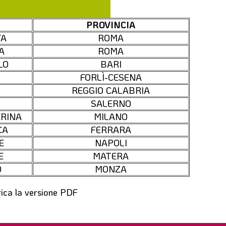
PROVINCIA
TA
ROMA
A
ROMA
LO
BARI
FORLÌ-CESENA
REGGIO CALABRIA
SALERNO
ERINA
MILANO
CA
FERRARA
E
NAPOLI
E
MATERA
O
MONZA
rica la versione PDF