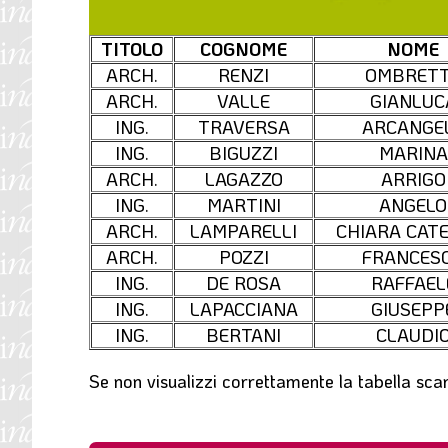
TITOLO
COGNOME
NOME
ARCH.
RENZI
OMBRET
ARCH.
VALLE
GIANLUC
ING.
TRAVERSA
ARCANGE
ING.
BIGUZZI
MARINA
ARCH.
LAGAZZO
ARRIGO
ING.
MARTINI
ANGELO
ARCH.
LAMPARELLI
CHIARA CAT
ARCH.
POZZI
FRANCES
ING.
DE ROSA
RAFFAEL
ING.
LAPACCIANA
GIUSEPP
ING.
BERTANI
CLAUDI
Se non visualizzi correttamente la tabella sca