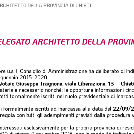
ARCHITETTO DELLA PROVINCIA DI CHIETI
ELEGATO ARCHITETTO DELLA PROVIN
re u.s. il Consiglio di Amministrazione ha deliberato di ind
inquennio 2015-2020.
Notaio Giuseppe Tragnone, viale Liberazione, 13 – Chiet
iale necessario nonché; le opportune informazioni circa 
hitetti formalmente iscritti nel ruolo previdenziale di Inarca
tti formalmente iscritti ad Inarcassa alla data del
22/09/2
egola con tutti gli adempimenti previsti dalla procedura vig
nteressati esclusivamente per la propria provincia di resid
12:00 di giorno 2 novembre 2016
, con le modalità indicate