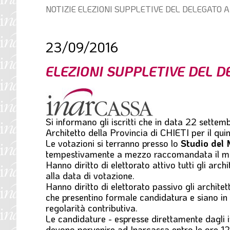
Percorso
NOTIZIE
ELEZIONI SUPPLETIVE DEL DELEGATO 
l
di
e
navigazione:
23/09/2016
ELEZIONI SUPPLETIVE DEL D
Si informano gli iscritti che in data 22 settemb
Architetto della Provincia di CHIETI
per il qu
Le votazioni si terranno presso lo
Studio del 
tempestivamente a mezzo raccomandata il mater
Hanno diritto di elettorato attivo tutti gli arc
alla data di votazione.
Hanno diritto di elettorato passivo gli archite
che presentino formale candidatura e siano in r
regolarità contributiva.
Le
candidature
- espresse direttamente dagli i
devono pervenire ad Inarcassa
entro le ore 