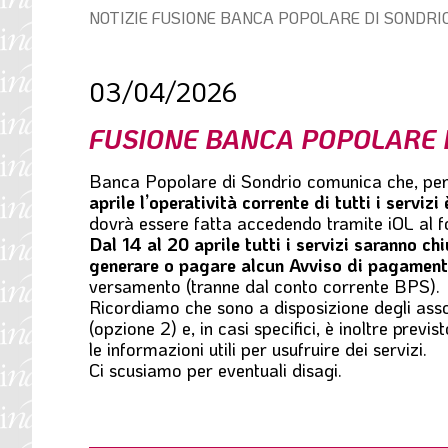
Percorso
NOTIZIE
FUSIONE BANCA POPOLARE DI SONDRI
l
di
e
navigazione:
03/04/2026
FUSIONE BANCA POPOLARE 
Banca Popolare di Sondrio comunica che, per 
aprile l’operatività corrente di tutti i serviz
dovrà essere fatta accedendo tramite
iOL
al 
Dal 14 al 20 aprile tutti i servizi saranno chi
generare o pagare alcun Avviso di pagame
versamento (tranne dal conto corrente BPS).
Ricordiamo che sono a disposizione degli assoc
(opzione 2) e, in casi specifici, è inoltre pre
le informazioni utili per usufruire dei servizi.
Ci scusiamo per eventuali disagi.