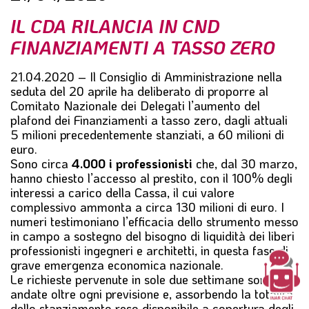
l
IL CDA RILANCIA IN CND
e
FINANZIAMENTI A TASSO ZERO
21.04.2020 – Il Consiglio di Amministrazione nella
seduta del 20 aprile ha deliberato di proporre al
Comitato Nazionale dei Delegati
l’aumento del
plafond
dei
Finanziamenti a tasso zero
, dagli attuali
5 milioni precedentemente stanziati,
a 60 milioni di
euro
.
Sono circa
4.000 i professionisti
che, dal 30 marzo,
hanno chiesto l’accesso al prestito, con il 100% degli
interessi a carico della Cassa, il cui valore
complessivo ammonta a circa 130 milioni di euro. I
numeri testimoniano l’efficacia dello strumento messo
in campo a sostegno del bisogno di liquidità dei liberi
professionisti ingegneri e architetti, in questa fase di
grave emergenza economica nazionale.
Le richieste pervenute in sole due settimane sono
andate oltre ogni previsione e, assorbendo la totalità
dello stanziamento reso disponibile a copertura degli