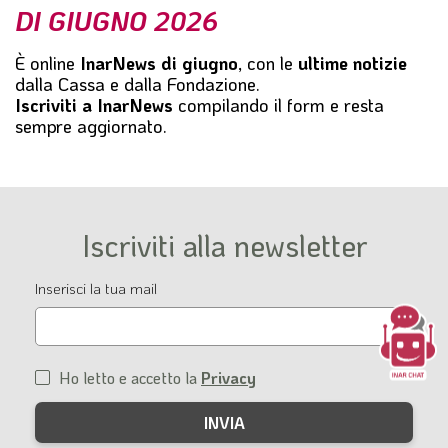
DI GIUGNO 2026
l
e
È online
InarNews di giugno
, con le
ultime notizie
dalla Cassa e dalla Fondazione.
Iscriviti a InarNews
compilando il form e resta
sempre aggiornato.
Iscriviti alla newsletter
Email
Inserisci la tua mail
Ho letto e accetto la
Privacy
Condizioni
di
servizio