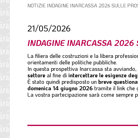
Percorso
NOTIZIE
INDAGINE INARCASSA 2026 SULLE PRO
l
di
e
navigazione:
21/05/2026
INDAGINE INARCASSA 2026 
La filiera delle costruzioni e la libera profes
orientamenti delle politiche pubbliche.
In questa prospettiva Inarcassa sta avviando, 
settore
al fine di
intercettare le esigenze deg
È stato quindi predisposto un
breve questiona
domenica 14 giugno 2026
tramite il link che 
La vostra partecipazione sarà come sempre prez