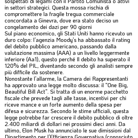
sospettati di legami con il Partito Comunista o attivi
in settori strategici. Questa mossa rischia di
compromettere la fragile tregua commerciale
concordata a Ginevra, dove era stato deciso un
congelamento dei dazi per 90 giorni
Sul piano economico, gli Stati Uniti hanno ricevuto un
duro colpo: l’agenzia Moody’s ha abbassato il rating
del debito pubblico americano, passando dalla
valutazione massima (AAA) a un livello leggermente
inferiore (Aa1), questo perché Il debito ha superato il
120% del PIL, diventando secondo gli analisti sempre
più difficile da sostenere.
Nonostante l’allarme, la Camera dei Rappresentanti
ha approvato una legge molto discussa: il “One Big,
Beautiful Bill Act”. Si tratta di un enorme pacchetto
fiscale che prevede tagli alle tasse, incentivi per chi
riceve mance e un forte aumento della spesa per
difesa e sicurezza. Secondo le stime ufficiali, questa
legge potrebbe far crescere il debito pubblico di oltre
2.400 miliardi di dollari nei prossimi dieci anni. Da
ultimo, Elon Musk ha annunciato le sue dimissioni dal
Dipartimento per l’Efficienza Governativa (conosciuto