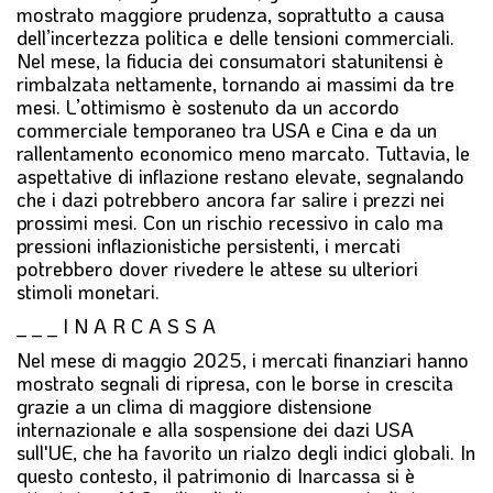
mostrato maggiore prudenza, soprattutto a causa
dell’incertezza politica e delle tensioni commerciali.
Nel mese, la fiducia dei consumatori statunitensi è
rimbalzata nettamente, tornando ai massimi da tre
mesi. L’ottimismo è sostenuto da un accordo
commerciale temporaneo tra USA e Cina e da un
rallentamento economico meno marcato. Tuttavia, le
aspettative di inflazione restano elevate, segnalando
che i dazi potrebbero ancora far salire i prezzi nei
prossimi mesi. Con un rischio recessivo in calo ma
pressioni inflazionistiche persistenti, i mercati
potrebbero dover rivedere le attese su ulteriori
stimoli monetari.
_ _ _ I N A R C A S S A
Nel mese di maggio 2025, i mercati finanziari hanno
mostrato segnali di ripresa, con le borse in crescita
grazie a un clima di maggiore distensione
internazionale e alla sospensione dei dazi USA
sull'UE, che ha favorito un rialzo degli indici globali. In
questo contesto, il patrimonio di Inarcassa si è