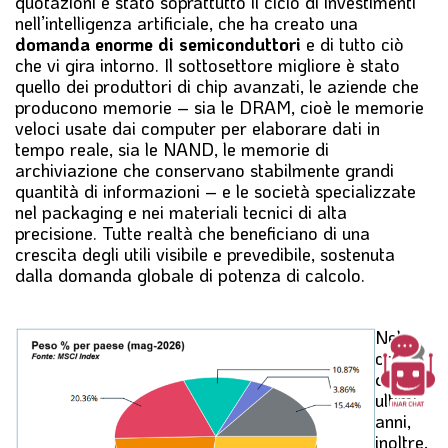
quotazioni è stato soprattutto il ciclo di investimenti
nell’intelligenza artificiale, che ha creato una
domanda enorme di semiconduttori
e di tutto ciò
che vi gira intorno. Il sottosettore migliore è stato
quello dei produttori di chip avanzati, le aziende che
producono memorie – sia le DRAM, cioè le memorie
veloci usate dai computer per elaborare dati in
tempo reale, sia le NAND, le memorie di
archiviazione che conservano stabilmente grandi
quantità di informazioni – e le società specializzate
nel packaging e nei materiali tecnici di alta
precisione. Tutte realtà che beneficiano di una
crescita degli utili visibile e prevedibile, sostenuta
dalla domanda globale di potenza di calcolo.
Nel
corso
degli
ultimi
anni,
inoltre,