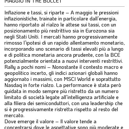
MAGGIO IN TRE BULLET
l
e
Inflazione e tassi, si riparte
– A maggio le pressioni
inflazionistiche, trainate in particolare dall’energia,
hanno riportato al rialzo le attese sui tassi, con un
posizionamento più restrittivo sia in Eurozona sia
negli Stati Uniti. I mercati hanno progressivamente
rimosso l’ipotesi di un rapido allentamento monetario,
incorporando uno scenario di tassi elevati più a lungo
e di politica monetaria ancora prudente, con la BCE
potenzialmente orientata a nuovi interventi restrittivi.
Rally a pochi nomi
– Nonostante il contesto macro e
geopolitico incerto, gli indici azionari globali hanno
aggiornato i massimi, con MSCI World e soprattutto
Nasdaq in forte rialzo. La performance è stata però
guidata in modo sempre più ristretto da un numero
limitato di società legate all’intelligenza artificiale e
alla filiera dei semiconduttori, con una leadership che
si è progressivamente ristretta rispetto al resto del
mercato.
Dove emerge il valore
– Il valore tende a
concentrarsi dove le aspettative sono più moderate e