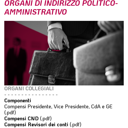
ORGANI DI INDIRIZZO POLITICO-
l
AMMINISTRATIVO
e
ORGANI COLLEGIALI
- - - - - - - - - - - - - - - -
Componenti
Compensi Presidente, Vice Presidente, CdA e GE
(.pdf)
Compensi CND
(.pdf)
Compensi Revisori dei conti
(.pdf)